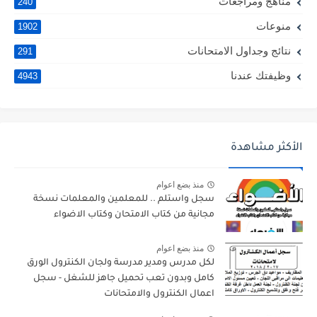
مناهج ومراجعات
240
منوعات
1902
نتائج وجداول الامتحانات
291
وظيفتك عندنا
4943
الأكثر مشاهدة
منذ بضع اعوام
سجل واستلم .. للمعلمين والمعلمات نسخة
مجانية من كتاب الامتحان وكتاب الاضواء
منذ بضع اعوام
لكل مدرس ومدير مدرسة ولجان الكنترول الورق
كامل وبدون تعب تحميل جاهز للشغل - سجل
اعمال الكنترول والامتحانات