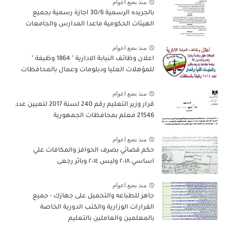
منذ بضع اعوام
بالجريده الرسمية 30/6 اجازة رسمية بجميع
الهيئات الحكومية ماعدا المدارس والجامعات
منذ بضع اعوام
اعلان وظائف النيابة الادارية " 1864 وظيفة "
للمؤهلات العليا ودبلومات وعمال بالمحافظات
منذ بضع اعوام
قرار وزير التعليم رقم 240 لسنة 2017 لتعيين عدد
21546 معلم بمحافظات الجمهورية
منذ بضع اعوام
حكم قضائي بصرف الحوافز والمكافات علي
اساسي ٢٠١٨ وليس ٢٠١٤ وباثر رجعى
منذ بضع اعوام
جاهز للطباعه والتحميل على جهازك - جميع
القرارات الوزارية والكتب الدورية الخاصة
بالمعلمين والعاملين بالتعليم