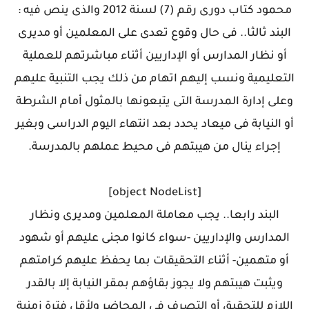
محمود كتاب دورى رقم (7) لسنة 2012 والذى ينص فيه :
البند ثالثا.. فى حال وقوع تعدى على المعلمين أو مديرى
أو نظار المدارس أو الإداريين أثناء مباشرتهم للعملية
التعليمية ونسب إليهم اتهام من ذلك يجب التنبية عليهم
وعلى إدارة المدرسة التى يتبعونها بالمثول أمام الشرطة
أو النيابة فى ميعاد يحدد بعد انتهاء اليوم الدراسى وبغير
إجراء ينال من هيبتهم فى محيط عملهم بالمدرسة.
[object NodeList]
البند رابعا.. يجب معاملة المعلمين ومديرى ونظار
المدارس والإداريين -سواء كانوا مجنى عليهم أو شهود
أو متهمين- أثناء التحقيقات بما يحفظ عليهم كرامتهم
ويثبت هيبتهم ولا يجوز بقاؤهم بمقر النيابة إلا بالقدر
اللازم للتحقيق أو التصرف فى المحاضر ولأقل فترة زمنية