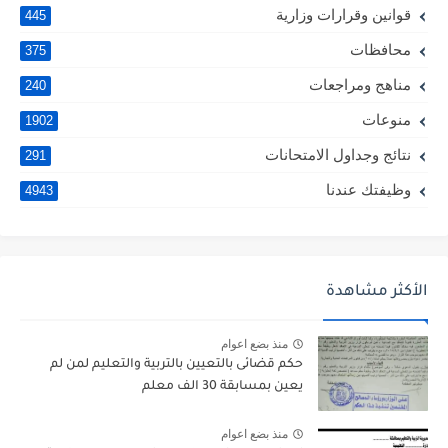
قوانين وقرارات وزارية
445
محافظات
375
مناهج ومراجعات
240
منوعات
1902
نتائج وجداول الامتحانات
291
وظيفتك عندنا
4943
الأكثر مشاهدة
منذ بضع اعوام
حكم قضائى بالتعيين بالتربية والتعليم لمن لم
يعين بمسابقة 30 الف معلم
منذ بضع اعوام