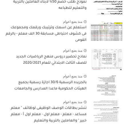
نموذج طلب خصم 50٪ لابناء العاملين بالتربية
والتعليم للطباعه
منذ بضع اعوام
استعلم عن اسمك وترتيبك ورقمك ومجموعك
فى كشوف احتياطى مسابقة 30 الف معلم - بالرقم
القومى
منذ بضع اعوام
نماذج تحضير دروس منهج الرياضيات الجديد
للصف الثالث الابتدائي للعام 2020/2021
منذ بضع اعوام
بالجريده الرسمية 30/6 اجازة رسمية بجميع
الهيئات الحكومية ماعدا المدارس والجامعات
منذ بضع اعوام
ننشر بطاقات الوصف الوظيفى لوظائف " معلم
مساعد - معلم - معلم اول - معلم اول أ - معلم
خبير " والعاملين بالتربية والتعليم