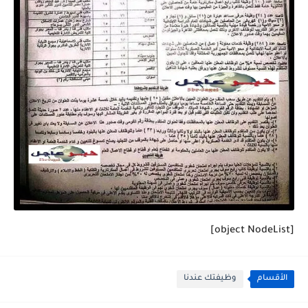
[object NodeList]
الأقسام
وظيفتك عندنا