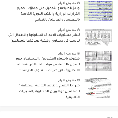
منذ بضع اعوام
جاهز للطباعه والتحميل على جهازك - جميع
القرارات الوزارية والكتب الدورية الخاصة
بالمعلمين والعاملين بالتعليم
منذ بضع اعوام
ننشر مستويات الاهداف السلوكية والافعال التى
تناسب كل مستوى وكيفية صياغتها للمعلمين
منذ بضع اعوام
كشوف باسماء المقبولين والمستعان بهم
للعمل بالحصة فى مواد اللغة العربية - اللغة
الانجليزية - الرياضيات - العلوم - الدراسات
الاجتماعية - باحدى الادارات التعليمية
منذ بضع اعوام
شروط التقدم لوظائف التوجية المختلفة "
للمعلمين " والاوراق المطلوبة بالمديريات
التعليمية