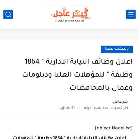
وظيفتك عندنا
اعلان وظائف النيابة الادارية " 1864
وظيفة " للمؤهلات العليا ودبلومات
وعمال بالمحافظات
خبر عاجل
اخر تحديث :
منذ بضع اعوام
11 دقائق للقراءة
[object NodeList]
اعلان وظائف النيابة الادارية " 1854 وظيفة " للمؤهلات