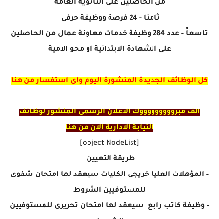
من الحاصلين على الثانوية العامة
ثامنا - 24 فرصة ووظيفة حرفى
تاسعاً - عدد 284 وظيفة خدمات معاونة عمال من الحاصلين
على الشهادة الابتدائية او محو الامية
كل الوظائف الجديدة المنشورة اليوم واى استفسار من هنا
الف مبروووووووووك الاعلان الرسمى المنشور لوظائف
النيابة الادارية الان من هنا
[object NodeList]
طريقة التعيين
- المؤهلات العليا خريجى الكليات سيعقد لها امتحان شفوى
للمستوفيين الشروط
- وظيفة كاتب رابع سيعقد لها امتحان تحريرى للمستوفيين