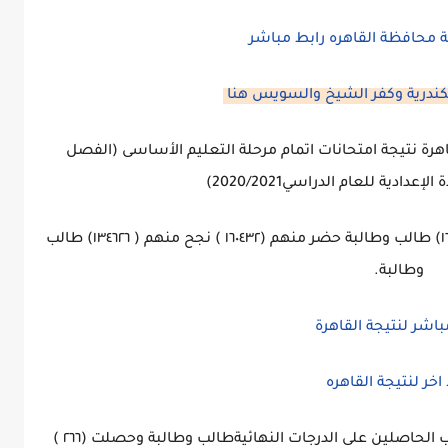
ة محافظة القاهره رابط مباشر
ندرية وكفر الشيخ والسويس هنا
قاهرة نتيجة امتحانات اتمام مرحلة التعليم الأساسى (الفصل
دادية للعام الدراسي2020/2021)
بنسبة نجاح ٨٣.٩ % حيث تقدم للامتحان ( ١٦٢٢٩٣) طالب وطالبة حضر منهم (١٦٠٤٣٢ ) نجح منهم ( ١٣٤٦٢٦) طالب
وطالبة.
باشر لنتيجة القاهرة
اخر لنتيجة القاهره
⁩وأشار محافظ القاهرة إلى أن إجمالي عدد الطلاب الحاصلين على الدرجات النهائية⁦ ( ٢٦٦) ⁦⁩طالب وطالبة ⁦⁩وحصلت