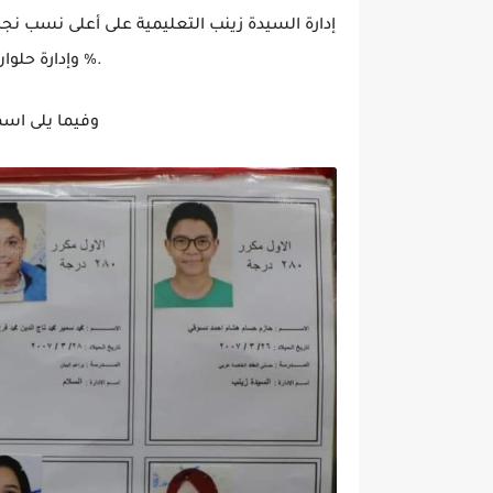
وإدارة حلوان التعليمية بنسبة نجاح ٩٦.٩٧ %.
وفيما يلى اسم