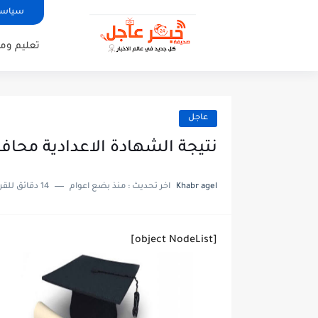
سياسة
تعليم وم
عاجل
نتيجة الشهادة الاعدادية محافظة
Khabr agel
اخر تحديث :
منذ بضع اعوام
14 دقائق للقراءة
[object NodeList]