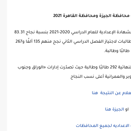
حافظة الجيزة ومحافظة القاهرة 2021
اعتمد اللواء أحمد راشد محافظ الجيزة، نتيجة الشهادة الإعدادية للعام الدراسي 2020-2021 بنسبة نجاح 83.31
وقد بلغ عدد المتقدمين 163 ألفًا و507 طلاب وطالبات لاجتياز الفصل الدراسي الثاني نجح منهم 135 ألفًا و267
طالبًا وطالبة.
وبلغ اجمالى الطلاب الحاصلين على الدرجات النهائية 292 طالبًا وطالبة حيث تصدّرت إدارات «الوراق وجنوب
وبر والعمرانية أعلى نسب النجاح
لام عن النتيجة هنا
او
الجيزة هنا
 الاعداديه لجميع المحافظات