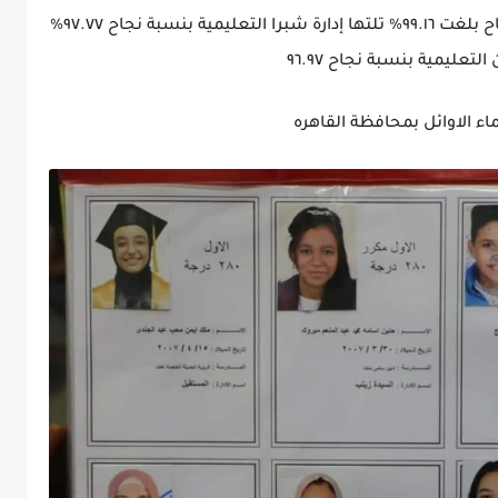
إدارة السيدة زينب التعليمية على أعلى نسب نجاح بلغت ٩٩.١٦% تلتها إدارة شبرا التعليمية بنسبة نجاح ٩٧.٧٧%
اء الاوائل بمحافظة القاهره